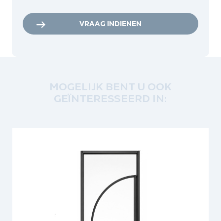
VRAAG INDIENEN
MOGELIJK BENT U OOK
GEÏNTERESSEERD IN: