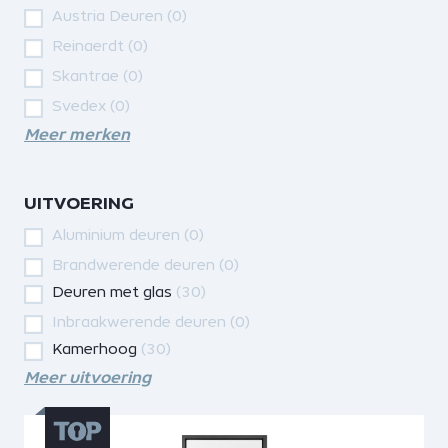
Austria Deuren
(0)
Reinaerdt
(0)
Skantrae
(0)
Svedex
(0)
Meer merken
UITVOERING
Aluminium deuren
(0)
Brandwerende deuren
(0)
Deuren met glas
(30)
Inbraakwerende deuren
(0)
Kamerhoog
(30)
Meer uitvoering