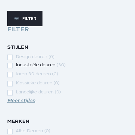
FILTER
FILTER
STIJLEN
Design deuren
(0)
Industriële deuren
(30)
Jaren 30 deuren
(0)
Klassieke deuren
(0)
Landelijke deuren
(0)
Meer stijlen
MERKEN
Albo Deuren
(0)