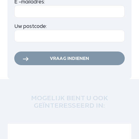
E -mailadres:
Uw postcode:
VRAAG INDIENEN
MOGELIJK BENT U OOK
GEÏNTERESSEERD IN: