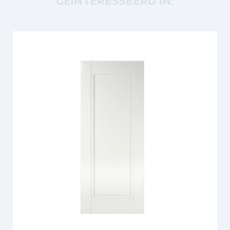
GEÏNTERESSEERD IN: