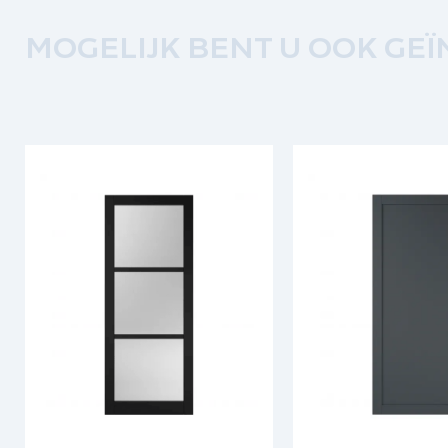
MOGELIJK BENT U OOK GEÏ