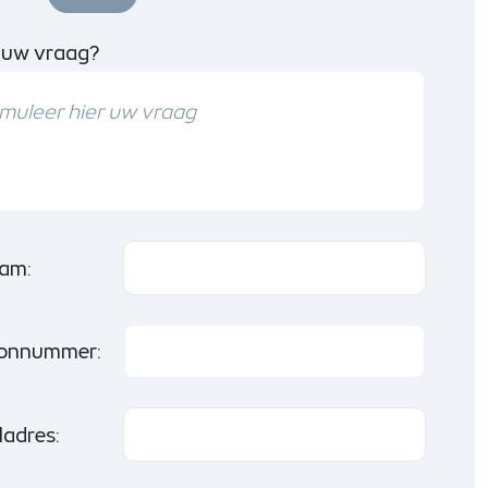
 uw vraag?
am:
oonnummer:
ladres: