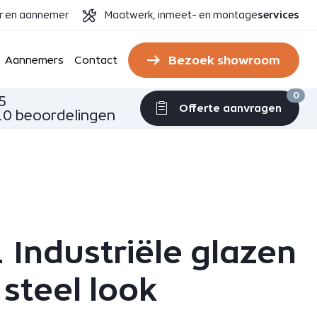
er en aannemer
Maatwerk, inmeet- en montage
services
Bezoek showroom
Aannemers
Contact
0
5
Offerte aanvragen
0 beoordelingen
 Industriële glazen
 steel look