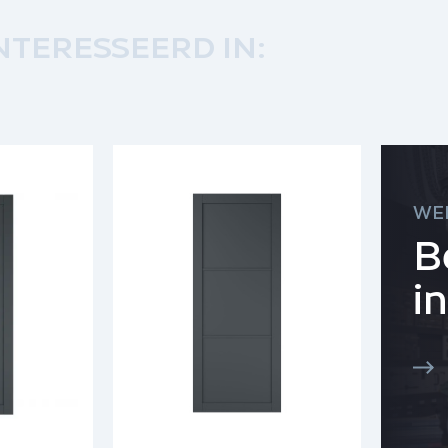
NTERESSEERD IN:
WE
B
i