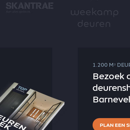
1.200 M
DEUR
2
Bezoek 
deurens
Barnevel
PLAN EEN