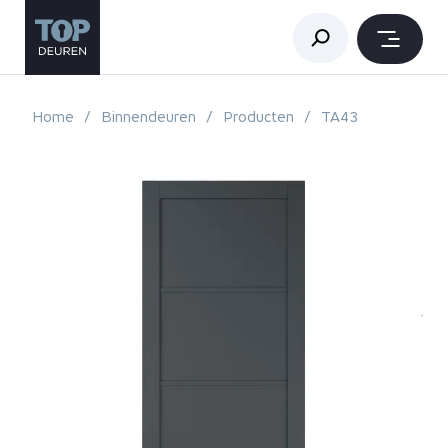
Home
Binnendeuren
Producten
TA43