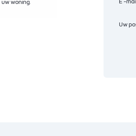
E -mai
n uw woning.
Uw po