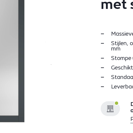
met s
Massieve
Stijlen,
mm
Stompe 
Geschikt
Standaa
Leverba
D