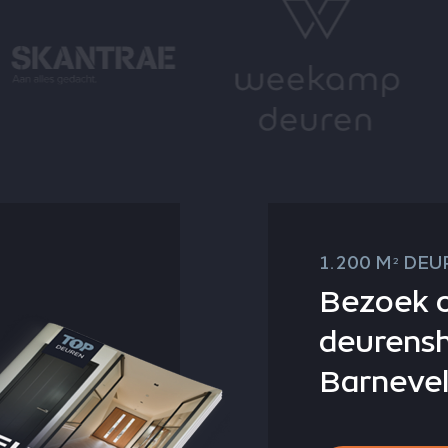
1.200 M
DEUR
2
Bezoek 
deurens
Barnevel