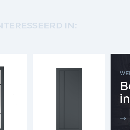
NTERESSEERD IN:
WE
B
i