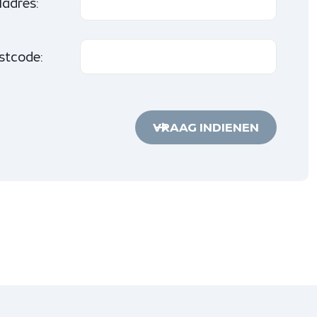
ladres:
stcode:
VRAAG INDIENEN