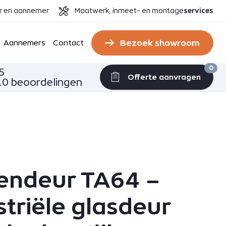
er en aannemer
Maatwerk, inmeet- en montage
services
Bezoek showroom
Aannemers
Contact
0
5
Offerte aanvragen
0 beoordelingen
endeur TA64 –
striële glasdeur