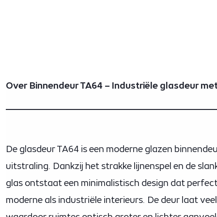
Over Binnendeur TA64 – Industriële glasdeur met 
De glasdeur TA64 is een moderne glazen binnendeur
uitstraling. Dankzij het strakke lijnenspel en de sla
glas ontstaat een minimalistisch design dat perfect
moderne als industriële interieurs. De deur laat veel 
waardoor ruimtes optisch groter en lichter aanvoel