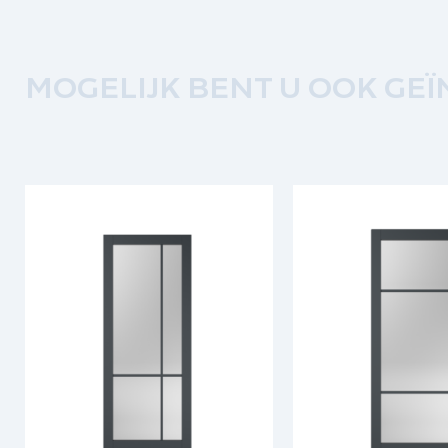
MOGELIJK BENT U OOK GEÏ