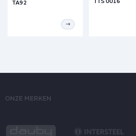
TTS 0016
TA92
ONZE MERKEN