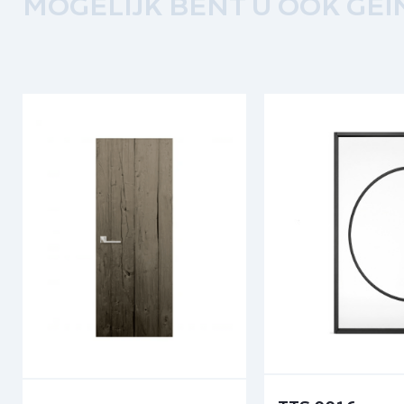
MOGELIJK BENT U OOK GEÏ