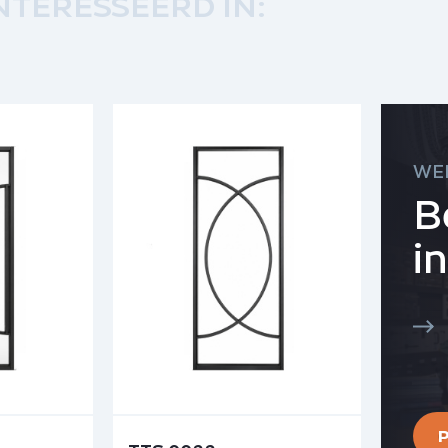
NTERESSEERD IN:
WE
B
i