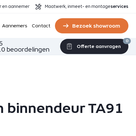
er en aannemer
Maatwerk, inmeet- en montage
services
Bezoek showroom
Aannemers
Contact
0
5
Offerte aanvragen
0 beoordelingen
n binnendeur TA91