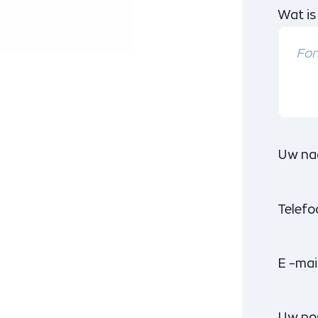
Wat is
Uw na
Telef
E -mai
Uw po