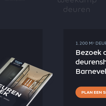
1.200 M
DEUR
2
Bezoek 
deurens
Barnevel
PLAN EEN