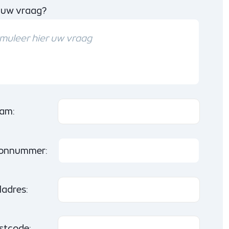
 uw vraag?
am:
oonnummer:
ladres:
stcode: