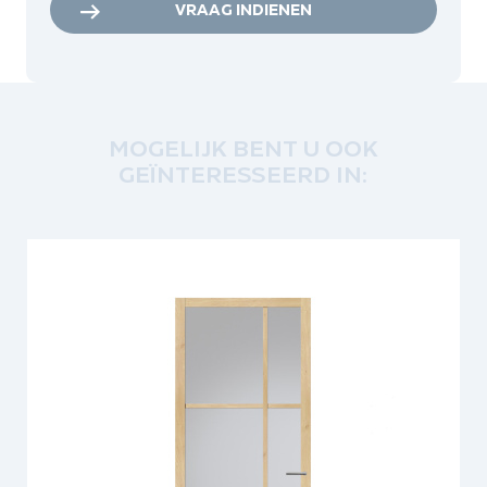
VRAAG INDIENEN
MOGELIJK BENT U OOK
GEÏNTERESSEERD IN: