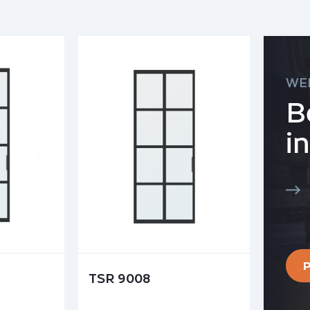
WE
B
i
TSR 9008