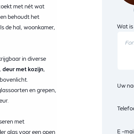
 zoekt met nét wat
l en behoudt het
Wat is
als de hal, woonkamer,
rijgbaar in diverse
,
deur met kozijn
,
bovenlicht.
Uw na
 glassoorten en grepen,
eur.
Telef
iseren met
E -mai
der glas voor een open