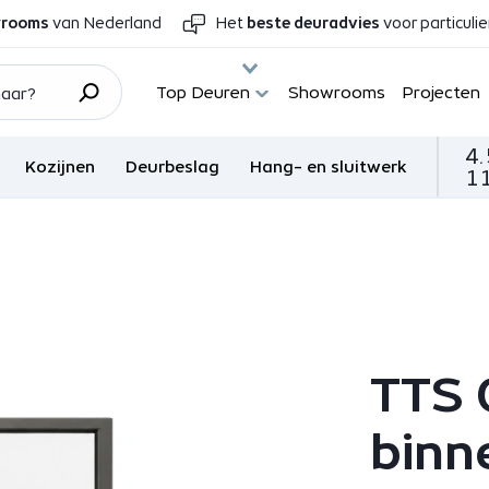
wrooms
van Nederland
Het
beste deuradvies
voor particuli
Top Deuren
Showrooms
Projecten
4.
Kozijnen
Deurbeslag
Hang- en sluitwerk
11
TTS 
binn