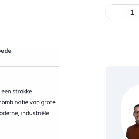
-
oede
t een strakke
 combinatie van grote
moderne, industriële