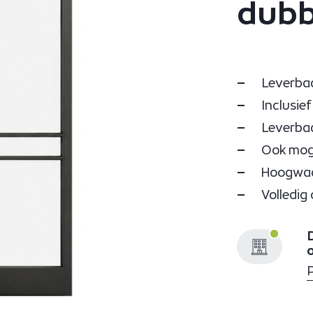
dubb
Leverbaa
Inclusie
Leverbaa
Ook moge
Hoogwaar
Volledig
D