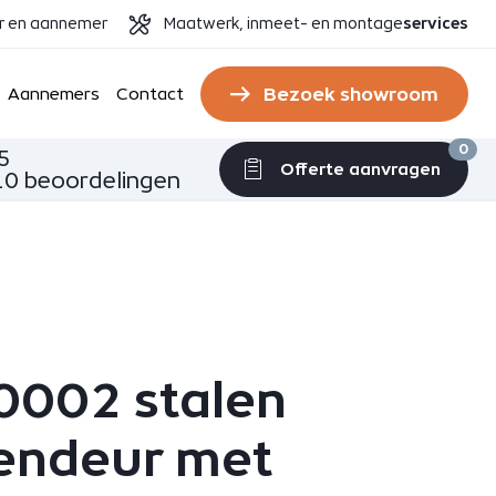
er en aannemer
Maatwerk, inmeet- en montage
services
Bezoek showroom
Aannemers
Contact
0
5
Offerte aanvragen
0 beoordelingen
0002 stalen
endeur met