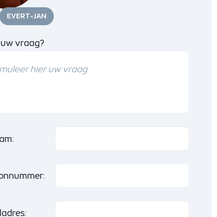
EVERT-JAN
 uw vraag?
am:
oonnummer:
ladres: