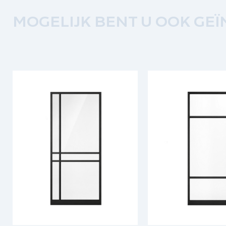
MOGELIJK BENT U OOK GEÏ