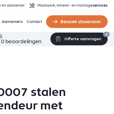
er en aannemer
Maatwerk, inmeet- en montage
services
Bezoek showroom
Aannemers
Contact
0
5
Offerte aanvragen
0 beoordelingen
0007 stalen
endeur met