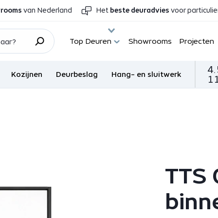
wrooms
van Nederland
Het
beste deuradvies
voor particuli
Top Deuren
Showrooms
Projecten
4.
Kozijnen
Deurbeslag
Hang- en sluitwerk
11
TTS 
binn