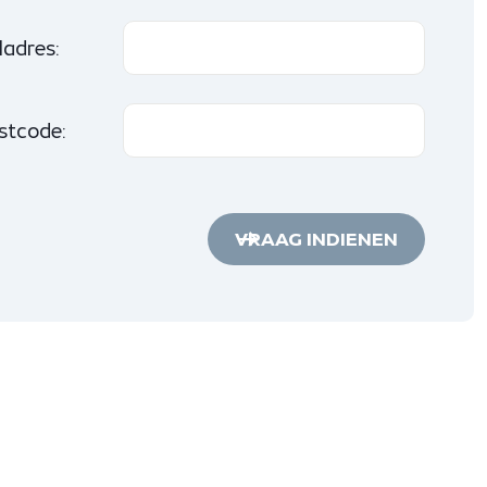
ladres:
stcode:
VRAAG INDIENEN