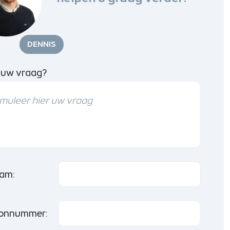
DENNIS
 uw vraag?
am:
oonnummer: