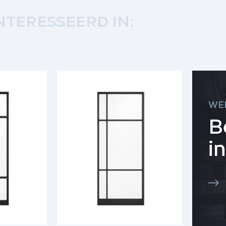
NTERESSEERD IN:
WE
B
i