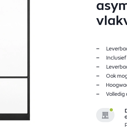
asym
vlak
Leverbaa
Inclusie
Leverbaa
Ook moge
Hoogwaar
Volledig
D