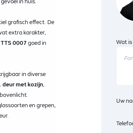
gevoel in huis.
el grafisch effect. De
wat extra karakter,
Wat is
e
TTS 0007
goed in
rijgbaar in diverse
,
deur met kozijn
,
bovenlicht.
Uw na
 glassoorten en grepen,
eur.
Telef