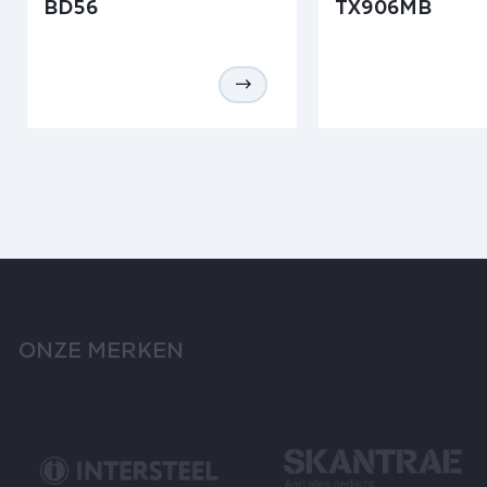
BD56
TX906MB
ONZE MERKEN