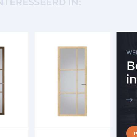
NTERESSEERD IN:
WE
B
i