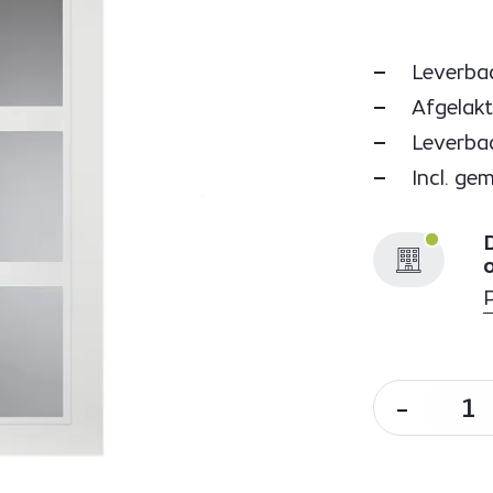
Leverbaa
Afgelakt
Leverbaa
Incl. ge
D
-