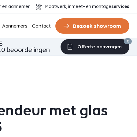
er en aannemer
Maatwerk, inmeet- en montage
services
Bezoek showroom
Aannemers
Contact
0
5
Offerte aanvragen
0 beoordelingen
endeur met glas
5