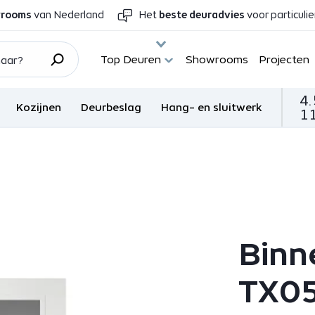
wrooms
van Nederland
Het
beste deuradvies
voor particuli
Top Deuren
Showrooms
Projecten
4.
Kozijnen
Deurbeslag
Hang- en sluitwerk
11
Binn
TX0