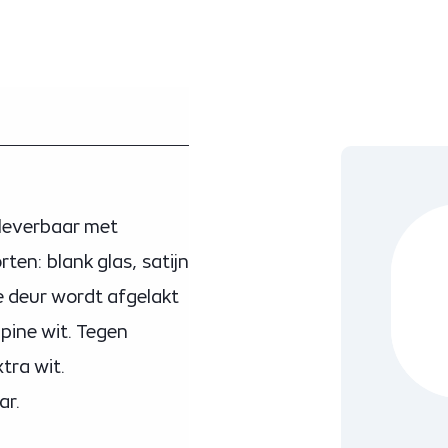
 leverbaar met
ten: blank glas, satijn
e deur wordt afgelakt
lpine wit. Tegen
tra wit.
ar.