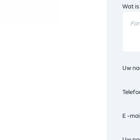
Wat is
Uw na
Telef
E -mai
Uw po