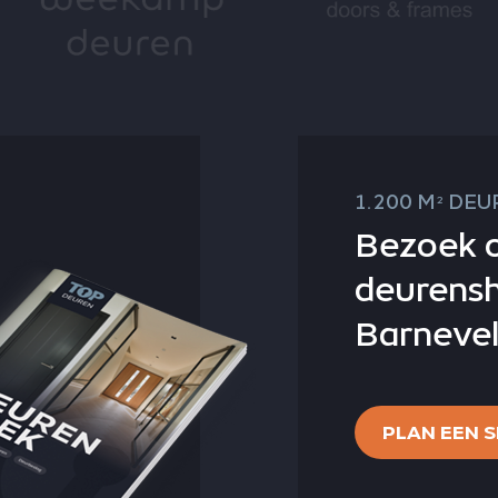
1.200 M
DEUR
2
Bezoek 
deurens
Barnevel
PLAN EEN