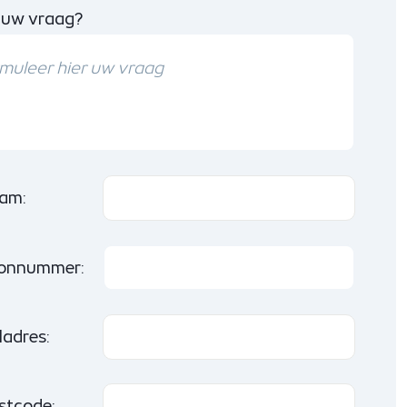
 uw vraag?
am:
oonnummer:
ladres:
stcode: