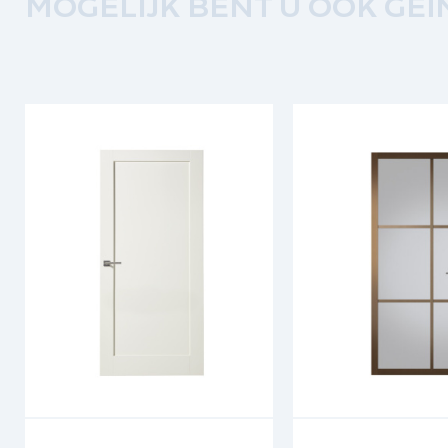
MOGELIJK BENT U OOK GEÏ