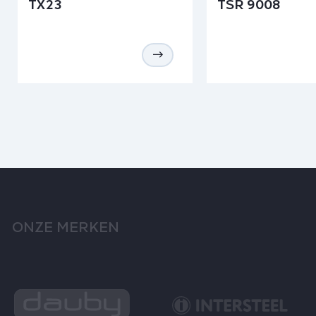
TX23
TSR 9008
ONZE MERKEN