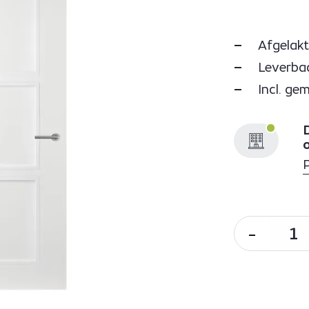
Afgelakt
Leverbaa
Incl. ge
D
-