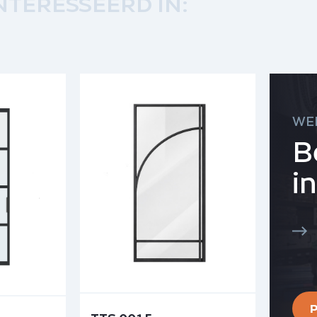
NTERESSEERD IN:
WE
B
i