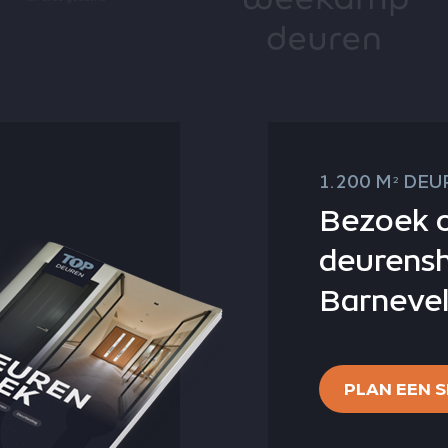
1.200 M
DEUR
2
Bezoek 
deurens
Barnevel
PLAN EEN