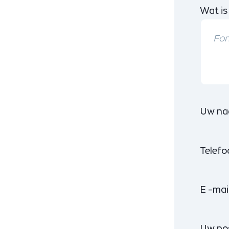
Wat is
Uw na
Telef
E -mai
Uw po