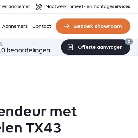
er en aannemer
Maatwerk, inmeet- en montage
services
Bezoek showroom
Aannemers
Contact
0
5
Offerte aanvragen
0 beoordelingen
endeur met
len TX43