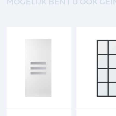
MOGELIJK BENT U OOK GEÏ