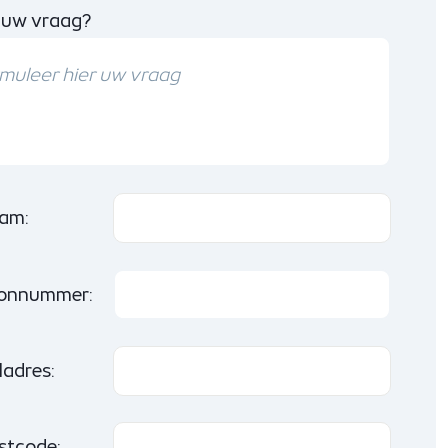
 uw vraag?
am:
oonnummer:
ladres:
stcode: