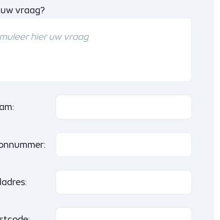
 uw vraag?
am:
oonnummer:
ladres:
stcode: