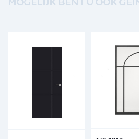
MOGELIJK BENT U OOK GEÏ