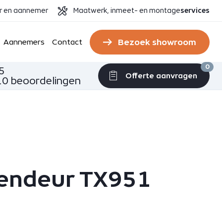
er en aannemer
Maatwerk, inmeet- en montage
services
Bezoek showroom
Aannemers
Contact
0
5
Offerte aanvragen
0 beoordelingen
endeur TX951