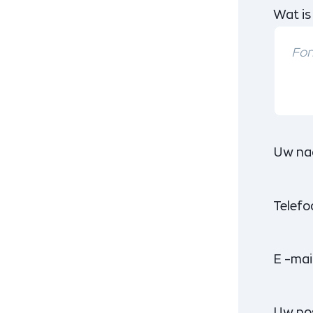
Wat is
Uw na
Telef
E -mai
Uw po