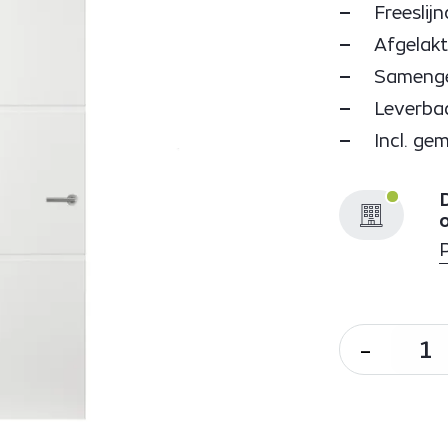
Freeslij
Afgelakt 
Samenges
Leverbaa
Incl. ge
D
-