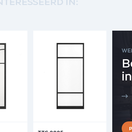
NTERESSEERD IN:
WE
B
i