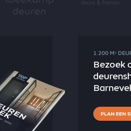
1.200 M
DEUR
2
Bezoek 
deurens
Barnevel
PLAN EEN