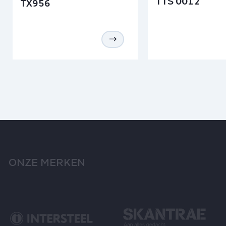
TTS 0012
TX956
ONZE MERKEN