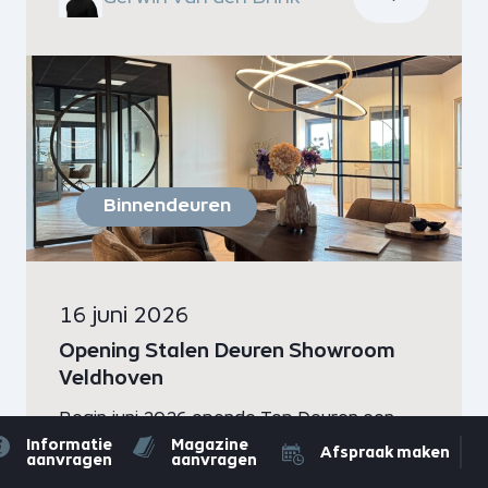
eenvoud centraal staan.
Binnendeuren
16 juni 2026
Opening Stalen Deuren Showroom
Veldhoven
Begin juni 2026 opende Top Deuren een
Informatie
Magazine
compleet vernieuwde stalen deuren
Afspraak maken
aanvragen
aanvragen
showroom in Veldhoven. In samenwerking