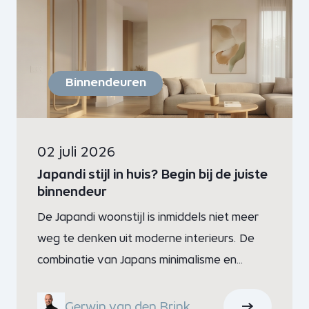
Binnendeuren
02 juli 2026
Japandi stijl in huis? Begin bij de juiste
binnendeur
De Japandi woonstijl is inmiddels niet meer
weg te denken uit moderne interieurs. De
combinatie van Japans minimalisme en
Scandinavische warmte zorgt voor een
rustige, tijdloze uitstraling waarin licht en
Gerwin van den Brink