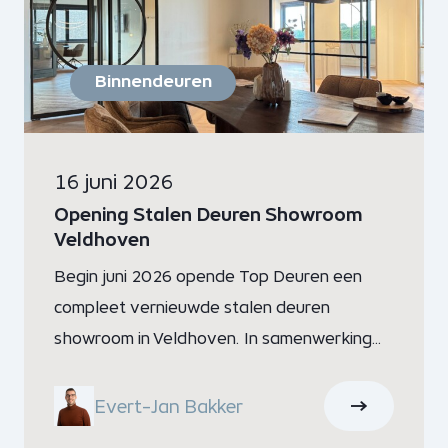
Binnendeuren
16 juni 2026
Opening Stalen Deuren Showroom
Veldhoven
Begin juni 2026 opende Top Deuren een
compleet vernieuwde stalen deuren
showroom in Veldhoven. In samenwerking
met Thuis In Staal hebben we een prachtige
showroom gerealiseerd waarin bezoekers
Evert-Jan Bakker
kennis kunnen maken met de