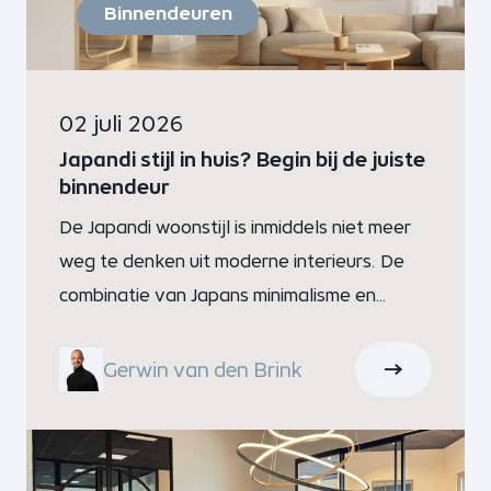
Binnendeuren
02 juli 2026
Japandi stijl in huis? Begin bij de juiste
binnendeur
De Japandi woonstijl is inmiddels niet meer
weg te denken uit moderne interieurs. De
combinatie van Japans minimalisme en
Scandinavische warmte zorgt voor een
rustige, tijdloze uitstraling waarin licht en
Gerwin van den Brink
eenvoud centraal staan.