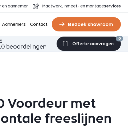
er en aannemer
Maatwerk, inmeet- en montage
services
Bezoek showroom
Aannemers
Contact
0
5
Offerte aanvragen
0 beoordelingen
 Voordeur met
ontale freeslijnen