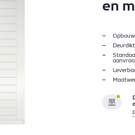
en m
Opbouw: 
Deurdikt
Standaar
aanvraa
Leverba
Maatwer
D