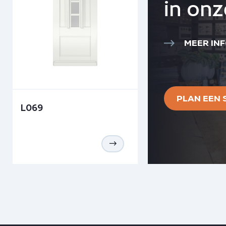
in on
MEER IN
PLAN EEN
L069