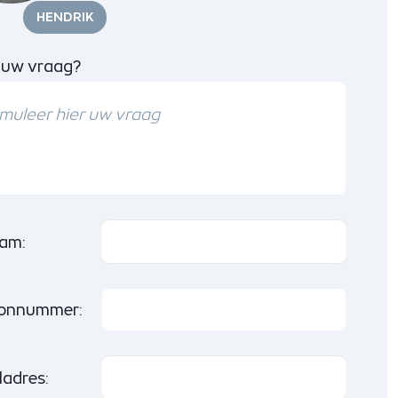
HENDRIK
 uw vraag?
am:
oonnummer:
ladres: