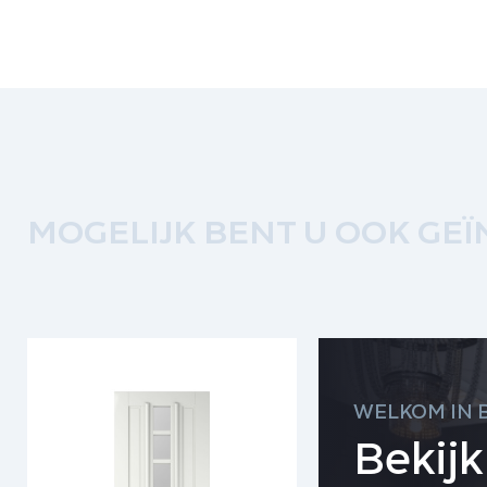
MOGELIJK BENT U OOK GEÏ
WELKOM IN 
Bekij