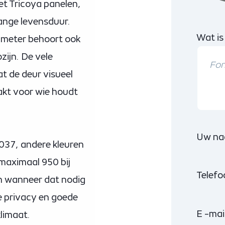
et Tricoya panelen,
ange levensduur.
Wat is
limeter behoort ook
zijn. De vele
at de deur visueel
kt voor wie houdt
Uw na
037, andere kleuren
 maximaal 950 bij
Telef
n wanneer dat nodig
le privacy en goede
E -mai
limaat.