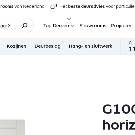
wrooms
van Nederland
Het
beste deuradvies
voor particuli
Top Deuren
Showrooms
Projecten
4.
Kozijnen
Deurbeslag
Hang- en sluitwerk
11
G100
horiz