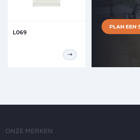
PLAN EEN
L069
ONZE MERKEN