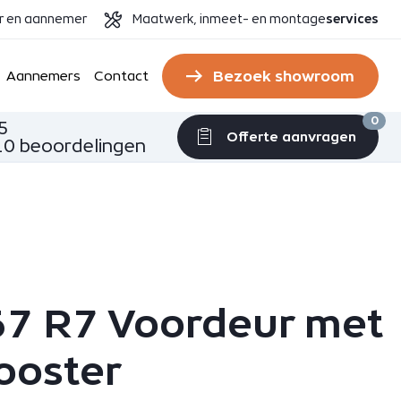
er en aannemer
Maatwerk, inmeet- en montage
services
Bezoek showroom
Aannemers
Contact
0
5
Offerte aanvragen
0 beoordelingen
7 R7 Voordeur met
rooster