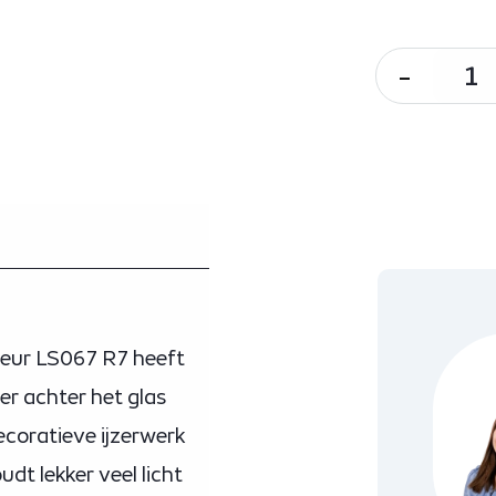
-
deur LS067 R7 heeft
ter achter het glas
ecoratieve ijzerwerk
dt lekker veel licht