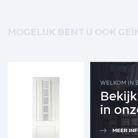
MOGELIJK BENT U OOK GEÏ
WELKOM IN 
Bekij
in on
MEER IN