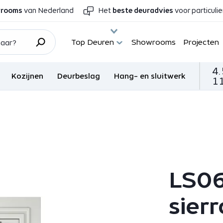
wrooms
van Nederland
Het
beste deuradvies
voor particuli
Top Deuren
Showrooms
Projecten
4.
Kozijnen
Deurbeslag
Hang- en sluitwerk
11
LS06
sier