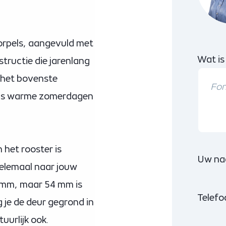
orpels, aangevuld met
Wat is
tructie die jarenlang
n het bovenste
jdens warme zomerdagen
n het rooster is
Uw na
helemaal naar jouw
 mm, maar 54 mm is
Telef
jg je de deur gegrond in
urlijk ook.