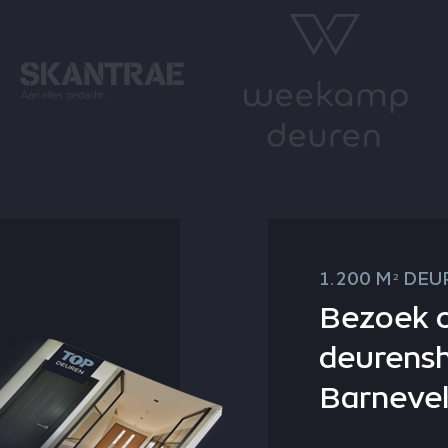
1.200 M
DEUR
2
Bezoek 
deurens
Barnevel