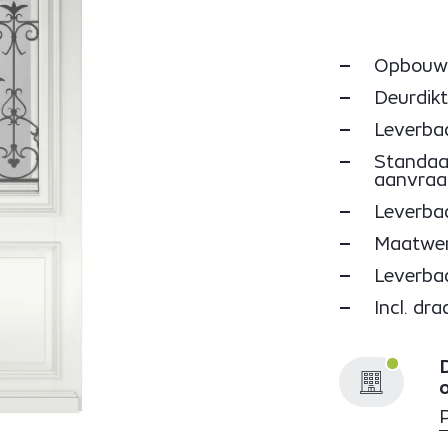
Opbouw: 
Deurdikt
Leverbaa
Standaar
aanvraa
Leverba
Maatwer
Leverbaa
Incl. dr
D