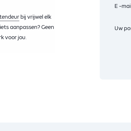
E -mai
itendeur
bij vrijwel elk
je iets aanpassen? Geen
Uw po
 voor jou.