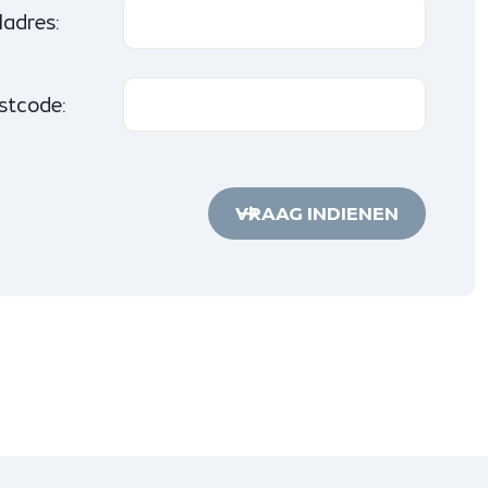
ladres:
stcode:
VRAAG INDIENEN