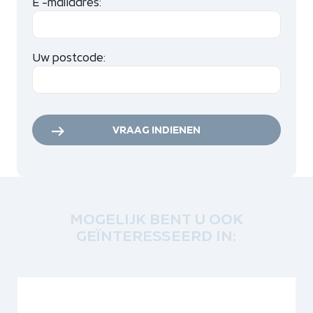
E -mailadres:
Uw postcode:
VRAAG INDIENEN
MOGELIJK BENT U OOK
GEÏNTERESSEERD IN: