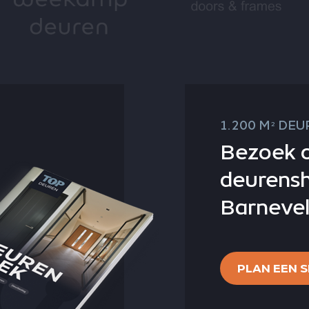
1.200 M
DEUR
2
Bezoek 
deurens
Barnevel
PLAN EEN