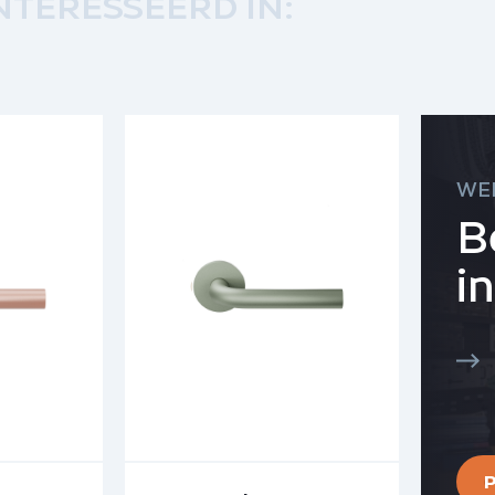
NTERESSEERD IN:
WE
B
i