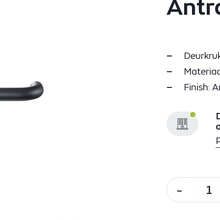
Antr
Deurkruk
Materiaa
Finish: A
D
-