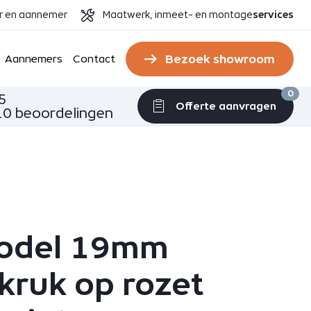
er en aannemer
Maatwerk, inmeet- en montage
services
Bezoek showroom
Aannemers
Contact
0
5
Offerte aanvragen
0 beoordelingen
odel 19mm
kruk op rozet