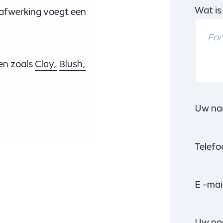
Wat is
 afwerking voegt een
ren zoals
Clay,
Blush,
Uw na
Telef
E -mai
Uw po