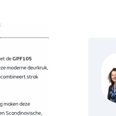
t
met de
GPF105
 Deze moderne deurkruk,
 combineert strak
ng maken deze
 een Scandinavische,