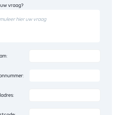
 uw vraag?
am:
oonnummer:
ladres:
stcode: