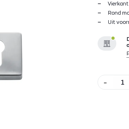
Vierkant
Rond mog
Uit voor
D
-