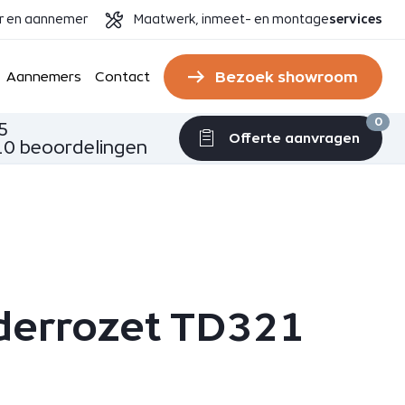
er en aannemer
Maatwerk, inmeet- en montage
services
Bezoek showroom
Aannemers
Contact
0
5
Offerte aanvragen
0 beoordelingen
nderrozet TD321