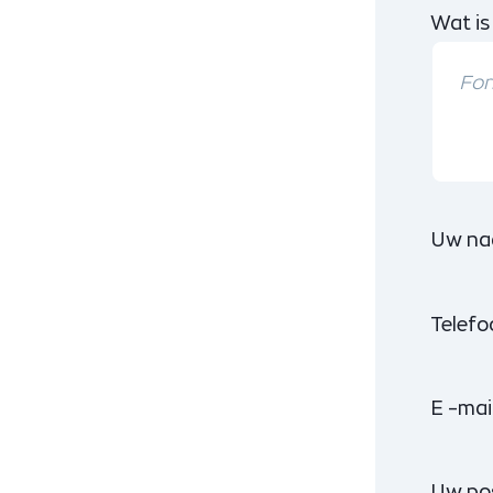
Wat is
Uw na
Telef
E -mai
Uw po