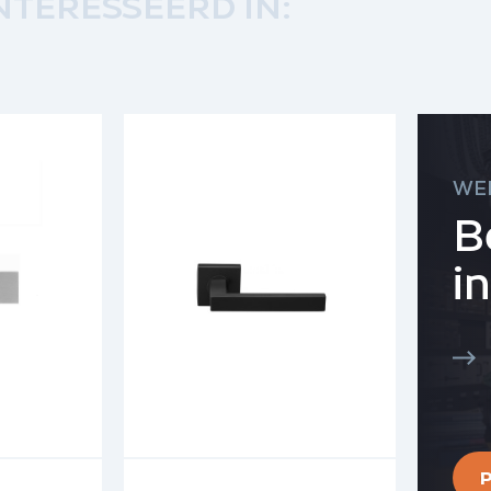
NTERESSEERD IN:
WE
B
i