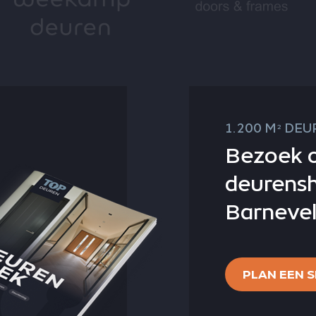
1.200 M
DEUR
2
Bezoek 
deurens
Barnevel
PLAN EEN