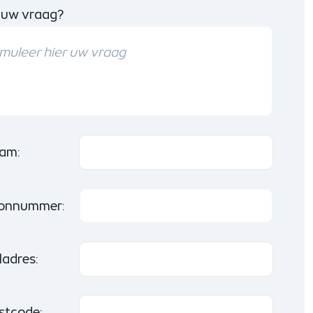
 uw vraag?
am:
oonnummer:
ladres:
stcode: