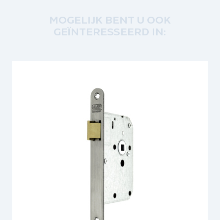
MOGELIJK BENT U OOK
GEÏNTERESSEERD IN: