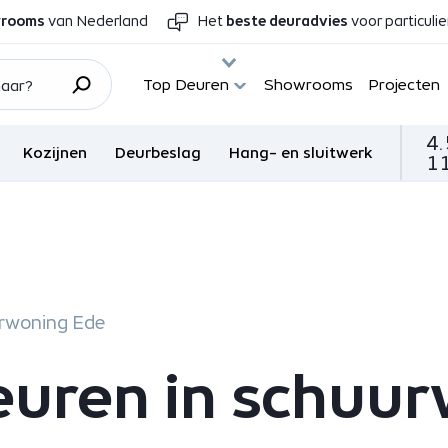
wrooms
van Nederland
Het
beste deuradvies
voor particuli
Top Deuren
Showrooms
Projecten
4.
Kozijnen
Deurbeslag
Hang- en sluitwerk
11
urwoning Ede
euren in schuu