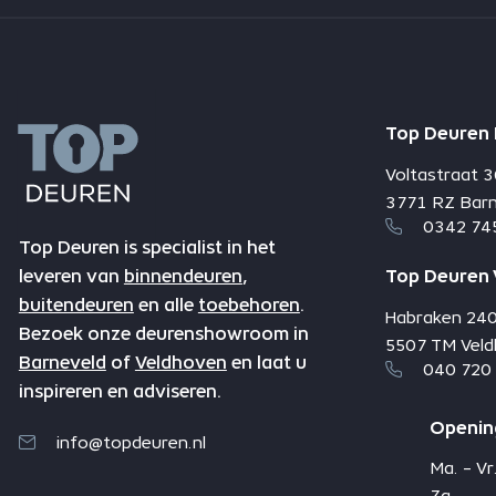
Top Deuren 
Voltastraat 3
3771 RZ Barn
0342 745
Top Deuren is specialist in het
leveren van
binnendeuren
,
Top Deuren
buitendeuren
en alle
toebehoren
.
Habraken 24
Bezoek onze deurenshowroom in
5507 TM Vel
Barneveld
of
Veldhoven
en laat u
040 720 
inspireren en adviseren.
Openin
info@topdeuren.nl
Ma. - Vr
Za.