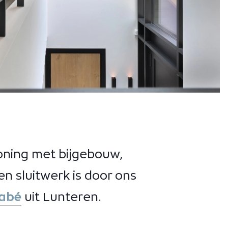
oning met bijgebouw,
n sluitwerk is door ons
Habé
uit Lunteren.