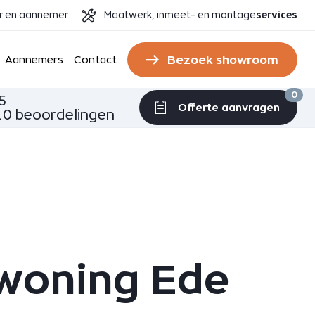
er en aannemer
Maatwerk, inmeet- en montage
services
Bezoek showroom
Aannemers
Contact
0
5
Offerte aanvragen
0 beoordelingen
rwoning Ede