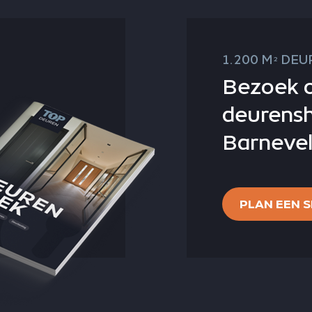
1.200 M
DEUR
2
Bezoek 
deurens
Barnevel
PLAN EEN