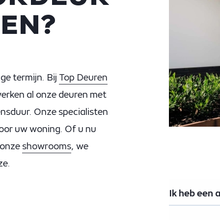
REN?
ge termijn. Bij
Top Deuren
werken al onze deuren met
ensduur. Onze specialisten
voor uw woning. Of u nu
 onze
showrooms
, we
ze.
Ik heb een 