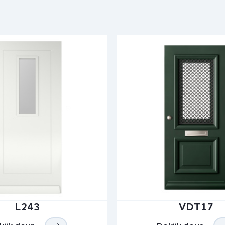
L243
VDT17