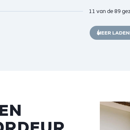
11
van de
89
gez
MEER LADEN
EN
ORDEUR