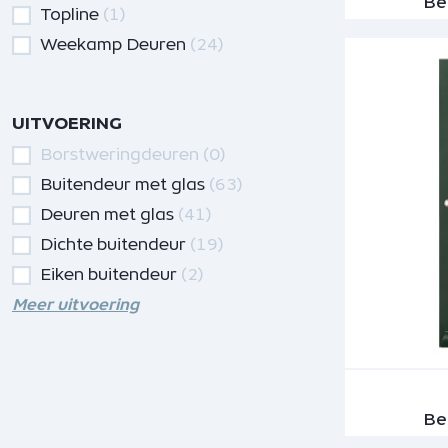
Be
Topline
(1)
Weekamp Deuren
(24)
UITVOERING
Borstweringdeuren
(0)
Buitendeur met glas
(63)
Deuren met glas
(41)
Dichte buitendeur
(19)
Eiken buitendeur
(2)
Meer uitvoering
Be