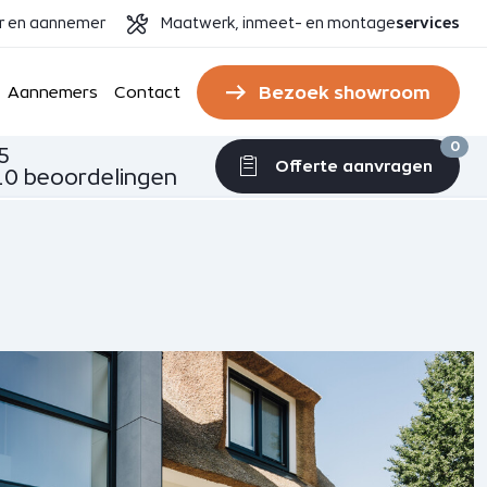
er en aannemer
Maatwerk, inmeet- en montage
services
Bezoek showroom
Aannemers
Contact
0
5
Offerte aanvragen
0 beoordelingen