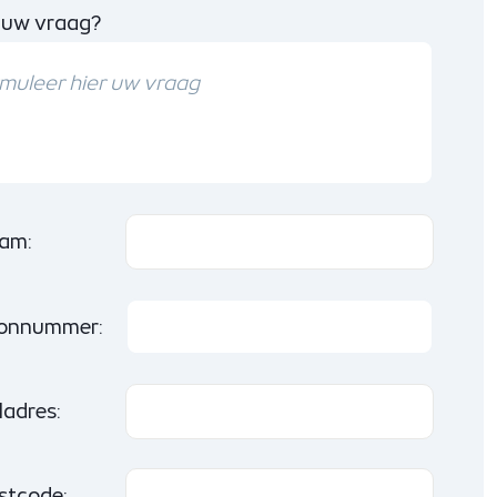
 uw vraag?
am:
oonnummer:
ladres:
stcode: