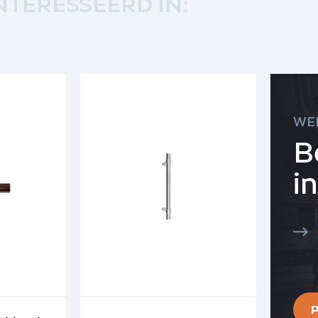
NTERESSEERD IN:
WE
B
i