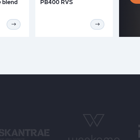
 blend
PB400 RVS