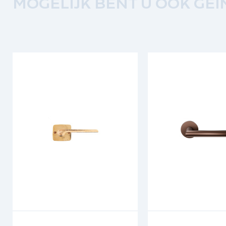
MOGELIJK BENT U OOK GEÏ