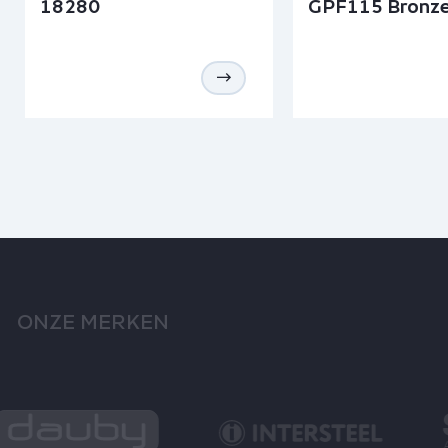
18280
GPF115 Bronze
ONZE MERKEN