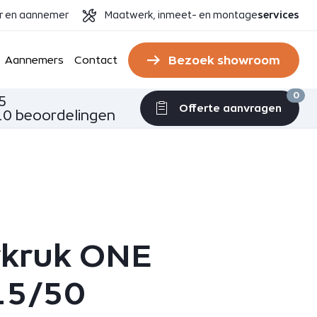
er en aannemer
Maatwerk, inmeet- en montage
services
Bezoek showroom
Aannemers
Contact
0
5
Offerte aanvragen
0 beoordelingen
kruk ONE
15/50