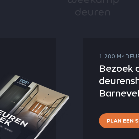
1.200 M
DEUR
2
Bezoek 
deurens
Barnevel
PLAN EEN