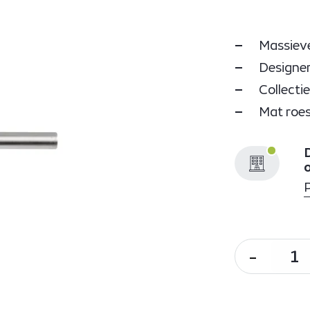
Massieve
Designer
Collecti
Mat roes
D
-