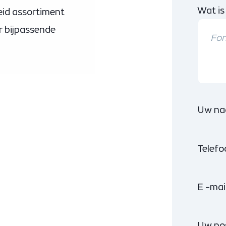
Wat is
eid assortiment
r bijpassende
Uw na
Telef
E -mai
Uw po