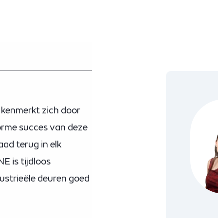
 kenmerkt zich door
enorme succes van deze
aad terug in elk
E is tijdloos
dustrieële deuren goed