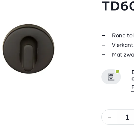
TD6
Rond toi
Vierkant
Mat zwa
D
-