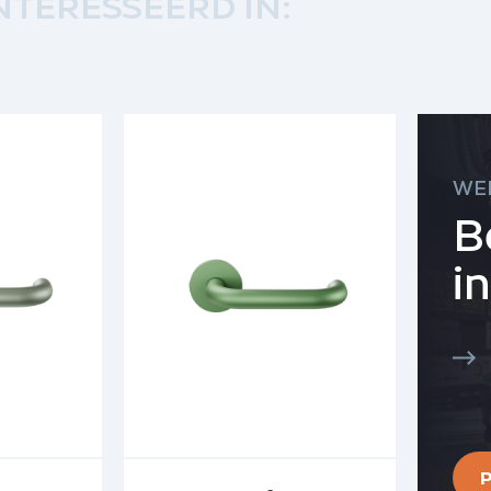
NTERESSEERD IN:
WE
B
i