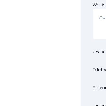
Wat is
Uw na
Telef
E -mai
Uw po