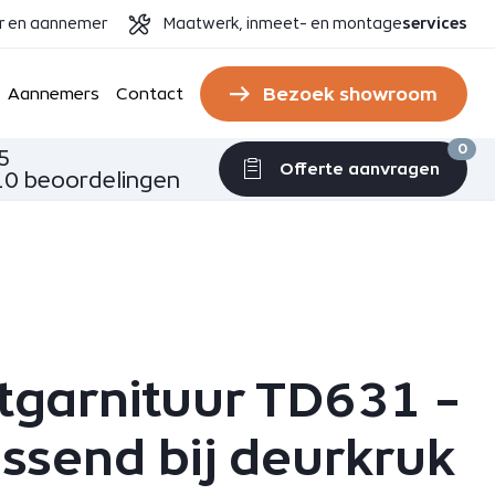
er en aannemer
Maatwerk, inmeet- en montage
services
Bezoek showroom
Aannemers
Contact
0
5
Offerte aanvragen
0 beoordelingen
etgarnituur TD631 -
assend bij deurkruk