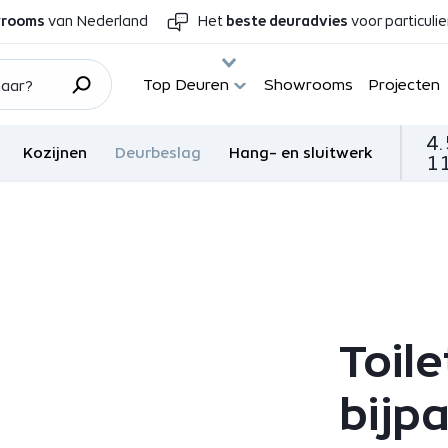
wrooms
van Nederland
Het
beste deuradvies
voor particuli
Top Deuren
Showrooms
Projecten
4.
Kozijnen
Deurbeslag
Hang- en sluitwerk
11
Toil
bijp