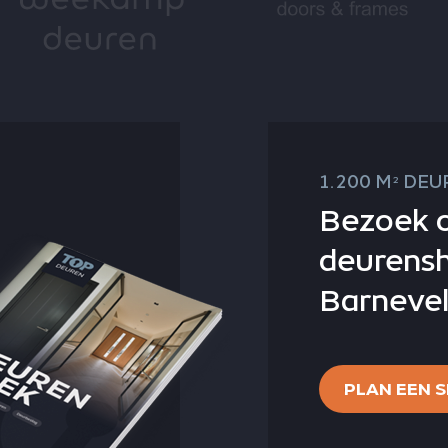
1.200 M
DEUR
2
Bezoek 
deurens
Barnevel
PLAN EEN