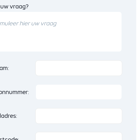
 uw vraag?
am:
oonnummer:
ladres:
stcode: