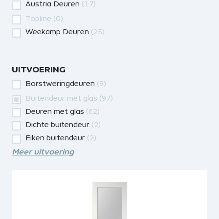
Austria Deuren
(17)
Topline
(0)
Weekamp Deuren
(25)
UITVOERING
Borstweringdeuren
(9)
Buitendeur met glas
(97)
Deuren met glas
(62)
Dichte buitendeur
(2)
Eiken buitendeur
(2)
Meer uitvoering