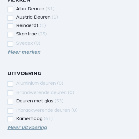
Albo Deuren
(51)
Austria Deuren
(1)
Reinaerdt
(1)
Skantrae
(25)
Svedex
(0)
Meer merken
UITVOERING
Aluminium deuren
(0)
Brandwerende deuren
(0)
Deuren met glas
(53)
Inbraakwerende deuren
(0)
Kamerhoog
(61)
Meer uitvoering